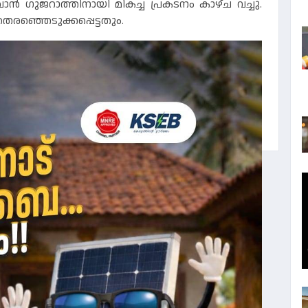
് ഖാൻ ഗുജറാത്തിനായി മികച്ച പ്രകടനം കാഴ്ച വച്ചു.
രഞ്ഞെടുക്കപ്പെട്ടതും.