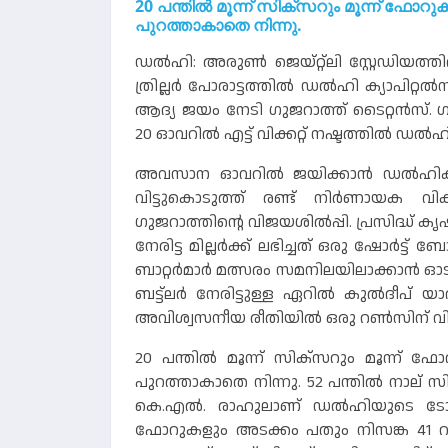
20 പന്തിൽ മൂന്ന് സിക്‌സറും മൂന്ന് ഫോ
പുറത്താകാതെ നിന്നു.
ഡൽഹി: അരുൺ ജെയ്റ്റ്‌ലി സ്റ്റേഡിയ
ത്രില്ലർ പോരാട്ടത്തിൽ ഡൽഹി ക്യാപിറ
ആദ്യ ജയം നേടി ഗുജറാത്ത് ടൈറ്റൻസ്. ഗു
20 ഓവറിൽ എട്ട് വിക്കറ്റ് നഷ്ടത്തിൽ ഡൽ
അവസാന ഓവറിൽ ജയിക്കാൻ ഡൽഹിക്ക് 
വിട്ടുകൊടുത്ത് രണ്ട് നിർണായക വിക
ഗുജറാത്തിൻ്റെ വിജയശിൽപ്പി. പ്രസിദ്ധ് കൃ
നേരിട്ട മില്ലർക്ക് ലഭിച്ചത് ഒരു ഷോർട്ട
ബാറ്റർമാർ മത്സരം സമനിലയിലാക്കാൻ ഓടി... 
ബട്ട്‌ലർ നേരിട്ടുള്ള ഏറിൽ കുൽദീപ് യ
അവിശ്വസനീയ രീതിയിൽ ഒരു റൺസിന് വിജ
20 പന്തിൽ മൂന്ന് സിക്‌സറും മൂന്ന്
പുറത്താകാതെ നിന്നു. 52 പന്തിൽ നാല്
കെ.എൽ. രാഹുലാണ് ഡൽഹിയുടെ ടോപ്
ഫോറുകളും അടക്കം പതും നിസങ്ക 41 റ