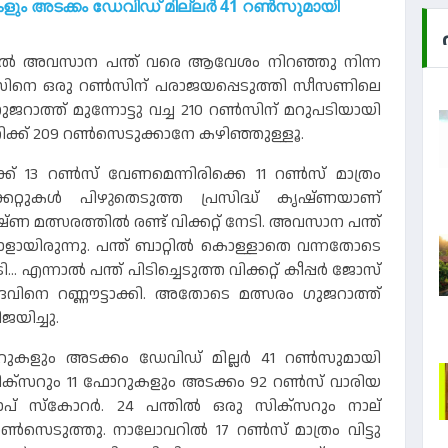
റുകളും അടക്കം ഡേവിഡ് മില്ലർ 41 റൺസുമായി
ത്തിൽ അവസാന പന്ത് വരെ ആവേശം നിറഞ്ഞു നിന്ന
്റൽസിനെ ഒരു റൺസിന് പരാജയപ്പെടുത്തി സീസണിലെ
ജറാത്ത് മുന്നോട്ടു വച്ച 210 റൺസിന് മറുപടിയായി
ഹിക്ക് 209 റൺസെടുക്കാനേ കഴിഞ്ഞുള്ളൂ.
13 റൺസ് വേണമെന്നിരിക്കെ 11 റൺസ് മാത്രം
്കറ്റുകൾ പിഴുതെടുത്ത പ്രസിദ്ധ് കൃഷ്ണയാണ്
ഷ്ണ മത്സരത്തിൽ രണ്ട് വിക്കറ്റ് നേടി. അവസാന പന്ത്
് ബോളായിരുന്നു. പന്ത് ബാറ്റിൽ കൊള്ളാതെ വന്നതോടെ
എന്നാൽ പന്ത് പിടിച്ചെടുത്ത വിക്കറ്റ് കീപ്പർ ജോസ്
ാദവിനെ റണ്ണൗട്ടാക്കി. അതോടെ മത്സരം ഗുജറാത്ത്
യിച്ചു.
 ഫോറുകളും അടക്കം ഡേവിഡ് മില്ലർ 41 റൺസുമായി
 സിക്സറും 11 ഫോറുകളും അടക്കം 92 റൺസ് വാരിയ
 സ്‌കോറർ. 24 പന്തിൽ ഒരു സിക്സറും നാല്
ൺസെടുത്തു. നാലോവറിൽ 17 റൺസ് മാത്രം വിട്ടു