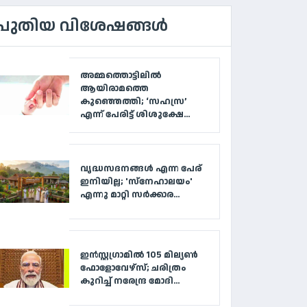
പുതിയ വിശേഷങ്ങൾ
അമ്മത്തൊട്ടിലിൽ
ആയിരാമത്തെ
കുഞ്ഞെത്തി; ‘സഹസ്ര’
എന്ന് പേരിട്ട് ശിശുക്ഷേ...
വൃദ്ധസദനങ്ങള്‍ എന്ന പേര്
ഇനിയില്ല; 'സ്‌നേഹാലയം'
എന്നു മാറ്റി സര്‍ക്കാര...
ഇൻസ്റ്റഗ്രാമിൽ 105 മില്യൺ
ഫോളോവേഴ്‌സ്; ചരിത്രം
കുറിച്ച് നരേന്ദ്ര മോദി...