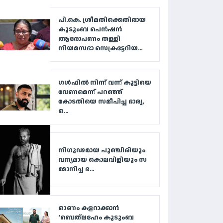
പി.കെ. ശ്രീമതിക്കെതിരായ
കുടുംബ പെൻഷൻ
ആരോപണം തള്ളി
നിയമസഭാ സെക്രട്ടേറിയ...
ഗൾഫിൽ നിന്ന് വന്ന് കുട്ടിയെ
വേണമെന്ന് പറഞ്ഞ്
കോടതിയെ സമീപിച്ച ഭാര്യ,
ഒ...
നി​ഗൂ​ഢ​മാ​യ പു​ഞ്ചി​രി​യും
വ​ന്യ​മാ​യ കൊ​ല​വി​ളി​യും സ​
മ്മാ​നി​ച്ച ദ...
ഓണം കളറാക്കാൻ
'ബെത്‌ലഹേം കുടുംബ