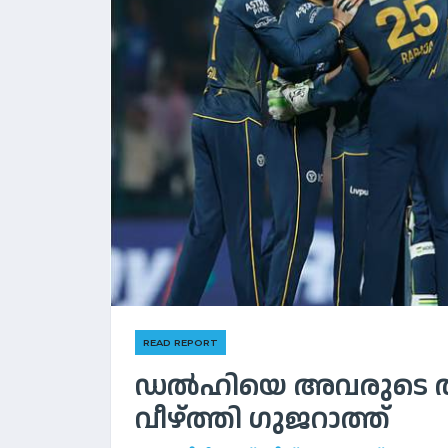
READ REPORT
ഡൽഹിയെ അവരുടെ തട്ട
വീഴ്ത്തി ഗുജറാത്ത്