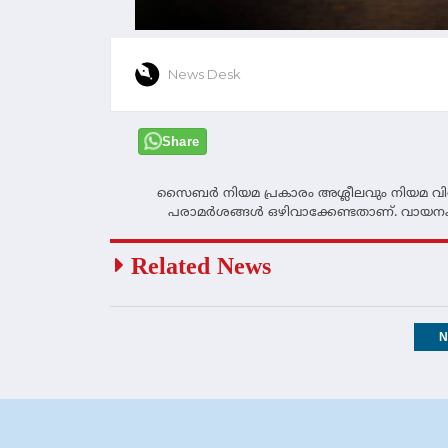
News Desk
Share
സൈബര്‍ നിയമ പ്രകാരം അശ്ലീലവും നിയമ വിരു
പരാമര്‍ശങ്ങള്‍ ഒഴിവാക്കേണ്ടതാണ്. വായനക
Related News
N