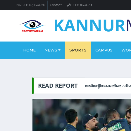
2026-08-07, 13:46:30
Contact
+91 88916 46798
KANNUR
HOME
NEWS
SPORTS
CAMPUS
WO
READ REPORT
യിൽ അച്ചടക്ക നടപടി
ബെല്‍ജിയത്