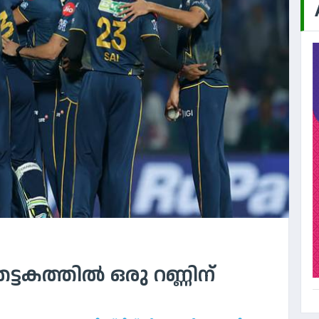
കത്തിൽ ഒരു റണ്ണിന്