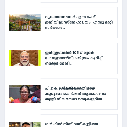
വൃദ്ധസദനങ്ങള്‍ എന്ന പേര്
ഇനിയില്ല; 'സ്‌നേഹാലയം' എന്നു മാറ്റി
സര്‍ക്കാര...
ഇൻസ്റ്റഗ്രാമിൽ 105 മില്യൺ
ഫോളോവേഴ്‌സ്; ചരിത്രം കുറിച്ച്
നരേന്ദ്ര മോദി...
പി.കെ. ശ്രീമതിക്കെതിരായ
കുടുംബ പെൻഷൻ ആരോപണം
തള്ളി നിയമസഭാ സെക്രട്ടേറിയ...
ഗൾഫിൽ നിന്ന് വന്ന് കുട്ടിയെ