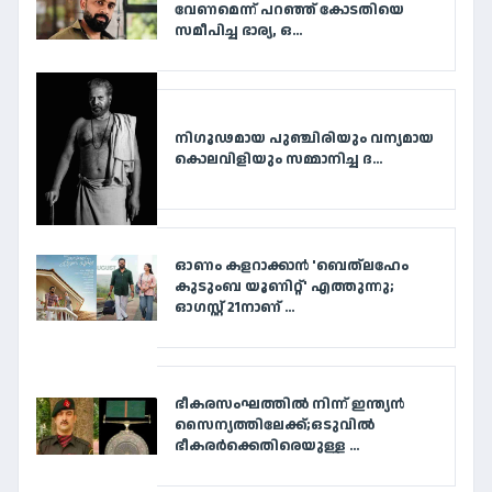
വേണമെന്ന് പറഞ്ഞ് കോടതിയെ
സമീപിച്ച ഭാര്യ, ഒ...
നി​ഗൂ​ഢ​മാ​യ പു​ഞ്ചി​രി​യും വ​ന്യ​മാ​യ
കൊ​ല​വി​ളി​യും സ​മ്മാ​നി​ച്ച ദ...
ഓണം കളറാക്കാൻ 'ബെത്‌ലഹേം
കുടുംബ യൂണിറ്റ്' എത്തുന്നു;
ഓഗസ്റ്റ് 21നാണ് ...
ഭീകരസംഘത്തിൽ നിന്ന് ഇന്ത്യൻ
സൈന്യത്തിലേക്ക്;ഒടുവിൽ
ഭീകരർക്കെതിരെയുള്ള ...