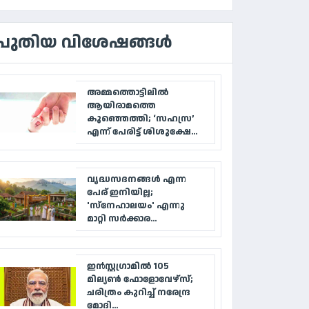
പുതിയ വിശേഷങ്ങൾ
അമ്മത്തൊട്ടിലിൽ
ആയിരാമത്തെ
കുഞ്ഞെത്തി; ‘സഹസ്ര’
എന്ന് പേരിട്ട് ശിശുക്ഷേ...
വൃദ്ധസദനങ്ങള്‍ എന്ന
പേര് ഇനിയില്ല;
'സ്‌നേഹാലയം' എന്നു
മാറ്റി സര്‍ക്കാര...
ഇൻസ്റ്റഗ്രാമിൽ 105
മില്യൺ ഫോളോവേഴ്‌സ്;
ചരിത്രം കുറിച്ച് നരേന്ദ്ര
മോദി...