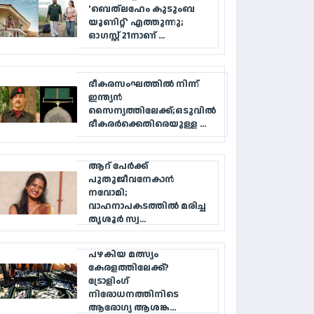
'ബെത്‌ലഹേം കുടുംബ
യൂണിറ്റ്' എത്തുന്നു;
ഓഗസ്റ്റ് 21നാണ് ...
ഭീകരസംഘത്തിൽ നിന്ന്
ഇന്ത്യൻ
സൈന്യത്തിലേക്ക്;ഒടുവിൽ
ഭീകരർക്കെതിരെയുള്ള ...
ആറ് പേര്‍ക്ക്
പുതുജീവനേകാന്‍
നവോമി;
വാഹനാപകടത്തില്‍ മരിച്ച
തൃശൂര്‍ സ്വ...
പഴകിയ മത്സ്യം
കേരളത്തിലേക്ക്?
ട്രോളിംഗ്
നിരോധനത്തിനിടെ
ആരോഗ്യ ആശങ്ക...