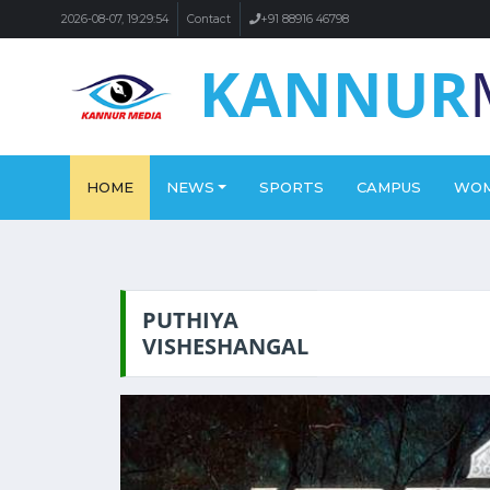
2026-08-07, 19:29:54
Contact
+91 88916 46798
KANNUR
HOME
NEWS
SPORTS
CAMPUS
WO
PUTHIYA
VISHESHANGAL