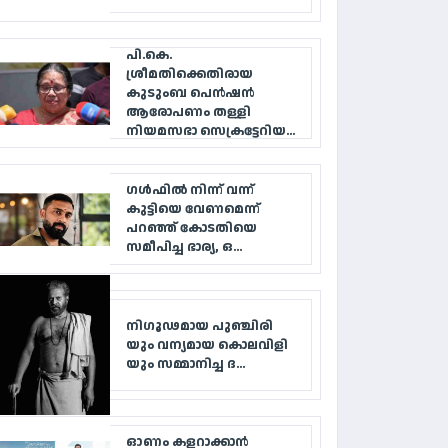
പി.കെ.
ശ്രീമതിക്കെതിരായ
കുടുംബ പെൻഷൻ
ആരോപണം തള്ളി
നിയമസഭാ സെക്രട്ടേറിയ...
ഗൾഫിൽ നിന്ന് വന്ന്
കുട്ടിയെ വേണമെന്ന്
പറഞ്ഞ് കോടതിയെ
സമീപിച്ച ഭാര്യ, ഒ...
നി​ഗൂ​ഢ​മാ​യ പു​ഞ്ചി​രി​
യും വ​ന്യ​മാ​യ കൊ​ല​വി​ളി​
യും സ​മ്മാ​നി​ച്ച ദ...
ഓണം കളറാക്കാൻ