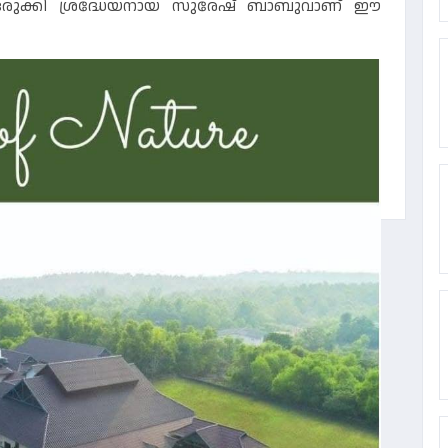
ക്കഥ ഒരുക്കി ശ്രദ്ധേയനായ സുരേഷ് ബാബുവാണ് ഈ